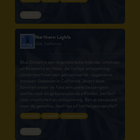
HYBRIDE
Northern Lights
USA, California
Blue Dream is een legendarische hybride, ontstaan
uit Blueberry en Haze, die rustige ontspanning
combineert met een geïnspireerde, opgewekte
mindset. Geboren in Californië, levert deze
favoriet onder de fans een zoete bessengeur,
zachte rook en gebalanceerde effecten, perfect
voor creativiteit en ontspanning. Ben je benieuwd
naar de genetica, teelt tips of het terpeenprofiel?
Euforisch
Creatief
Ontspannend
HYBRIDE