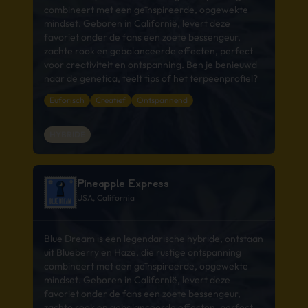
combineert met een geïnspireerde, opgewekte
mindset. Geboren in Californië, levert deze
favoriet onder de fans een zoete bessengeur,
zachte rook en gebalanceerde effecten, perfect
voor creativiteit en ontspanning. Ben je benieuwd
naar de genetica, teelt tips of het terpeenprofiel?
Euforisch
Creatief
Ontspannend
HYBRIDE
Pineapple Express
USA, California
Blue Dream is een legendarische hybride, ontstaan
uit Blueberry en Haze, die rustige ontspanning
combineert met een geïnspireerde, opgewekte
mindset. Geboren in Californië, levert deze
favoriet onder de fans een zoete bessengeur,
zachte rook en gebalanceerde effecten, perfect