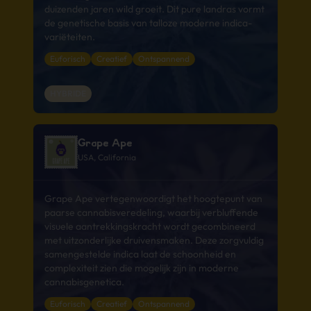
duizenden jaren wild groeit. Dit pure landras vormt
de genetische basis van talloze moderne indica-
variëteiten.
Euforisch
Creatief
Ontspannend
HYBRIDE
Grape Ape
USA, California
Grape Ape vertegenwoordigt het hoogtepunt van
paarse cannabisveredeling, waarbij verbluffende
visuele aantrekkingskracht wordt gecombineerd
met uitzonderlijke druivensmaken. Deze zorgvuldig
samengestelde indica laat de schoonheid en
complexiteit zien die mogelijk zijn in moderne
cannabisgenetica.
Euforisch
Creatief
Ontspannend