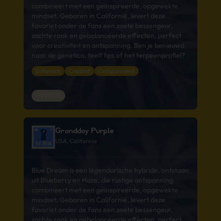
combineert met een geïnspireerde, opgewekte
mindset. Geboren in Californië, levert deze
favoriet onder de fans een zoete bessengeur,
zachte rook en gebalanceerde effecten, perfect
voor creativiteit en ontspanning. Ben je benieuwd
naar de genetica, teelt tips of het terpeenprofiel?
Euforisch
Creatief
Ontspannend
HYBRIDE
Grandday Purple
USA, California
Blue Dream is een legendarische hybride, ontstaan
uit Blueberry en Haze, die rustige ontspanning
combineert met een geïnspireerde, opgewekte
mindset. Geboren in Californië, levert deze
favoriet onder de fans een zoete bessengeur,
zachte rook en gebalanceerde effecten, perfect