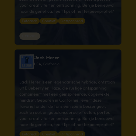
voor creativiteit en ontspanning. Ben je benieuwd
naar de genetica, teelt tips of het terpeenprofiel?
Euforisch
Creatief
Ontspannend
HYBRIDE
Jack Herer
USA, California
Jack Herer is een legendarische hybride, ontstaan
uit Blueberry en Haze, die rustige ontspanning
combineert met een geïnspireerde, opgewekte
mindset. Geboren in Californië, levert deze
favoriet onder de fans een zoete bessengeur,
zachte rook en gebalanceerde effecten, perfect
voor creativiteit en ontspanning. Ben je benieuwd
naar de genetica, teelt tips of het terpeenprofiel?
Euforisch
Creatief
Ontspannend