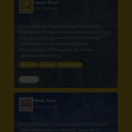
Lemon Kush
USA, California
Lemon Kush vertegenwoordigt het perfecte
huwelijk van citrusgenetica en indica-ontspanning.
Deze zorgvuldig gekweekte soort combineert
verfrissende citroensmaken met diep
therapeutische effecten voor de ultieme
citruscannabiservaring.
Euforisch
Creatief
Ontspannend
HYBRIDE
Hindu Kush
USA, California
Hindu Kush komt uit de legendarische bergketens
tussen Afghanistan en Pakistan, waar het al