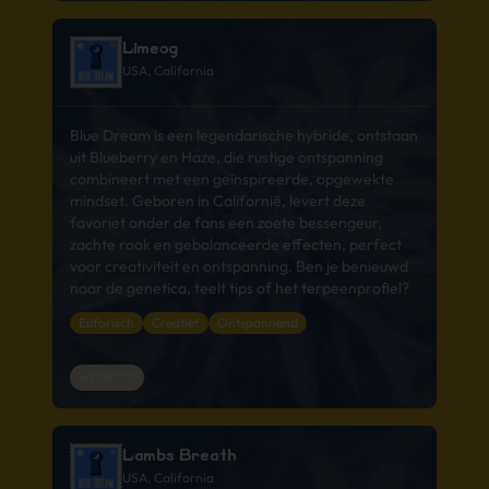
Limeog
USA, California
Blue Dream is een legendarische hybride, ontstaan
uit Blueberry en Haze, die rustige ontspanning
combineert met een geïnspireerde, opgewekte
mindset. Geboren in Californië, levert deze
favoriet onder de fans een zoete bessengeur,
zachte rook en gebalanceerde effecten, perfect
voor creativiteit en ontspanning. Ben je benieuwd
naar de genetica, teelt tips of het terpeenprofiel?
Euforisch
Creatief
Ontspannend
HYBRIDE
Lambs Breath
USA, California