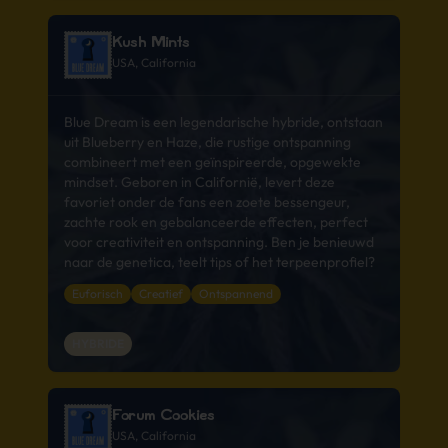
Kush Mints
USA, California
Blue Dream is een legendarische hybride, ontstaan
uit Blueberry en Haze, die rustige ontspanning
combineert met een geïnspireerde, opgewekte
mindset. Geboren in Californië, levert deze
favoriet onder de fans een zoete bessengeur,
zachte rook en gebalanceerde effecten, perfect
voor creativiteit en ontspanning. Ben je benieuwd
naar de genetica, teelt tips of het terpeenprofiel?
Euforisch
Creatief
Ontspannend
HYBRIDE
Forum Cookies
USA, California