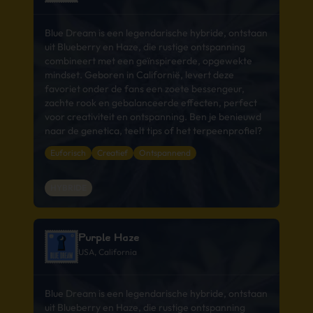
Blue Dream is een legendarische hybride, ontstaan
uit Blueberry en Haze, die rustige ontspanning
combineert met een geïnspireerde, opgewekte
mindset. Geboren in Californië, levert deze
favoriet onder de fans een zoete bessengeur,
zachte rook en gebalanceerde effecten, perfect
voor creativiteit en ontspanning. Ben je benieuwd
naar de genetica, teelt tips of het terpeenprofiel?
Euforisch
Creatief
Ontspannend
HYBRIDE
Purple Haze
USA, California
Blue Dream is een legendarische hybride, ontstaan
uit Blueberry en Haze, die rustige ontspanning