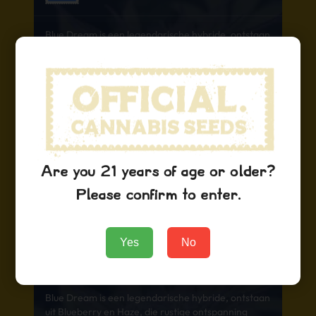
Blue Dream is een legendarische hybride, ontstaan
uit Blueberry en Haze, die rustige ontspanning
combineert met een geïnspireerde, opgewekte
mindset. Geboren in Californië, levert deze
favoriet onder de fans een zoete bessengeur,
zachte rook en gebalanceerde effecten, perfect
voor creativiteit en ontspanning. Ben je benieuwd
naar de genetica, teelt tips of het terpeenprofiel?
Euforisch
Creatief
Ontspannend
Are you 21 years of age or older?
HYBRIDE
Please confirm to enter.
Yes
No
AgentOrange
USA, California
Blue Dream is een legendarische hybride, ontstaan
uit Blueberry en Haze, die rustige ontspanning