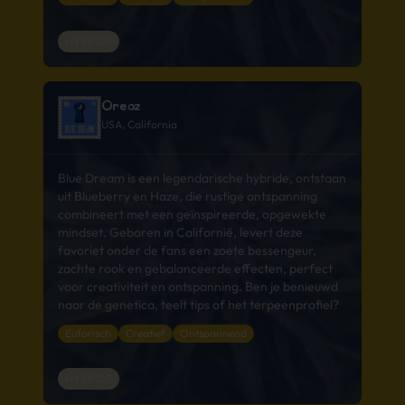
HYBRIDE
Oreoz
USA, California
Blue Dream is een legendarische hybride, ontstaan
uit Blueberry en Haze, die rustige ontspanning
combineert met een geïnspireerde, opgewekte
mindset. Geboren in Californië, levert deze
favoriet onder de fans een zoete bessengeur,
zachte rook en gebalanceerde effecten, perfect
voor creativiteit en ontspanning. Ben je benieuwd
naar de genetica, teelt tips of het terpeenprofiel?
Euforisch
Creatief
Ontspannend
HYBRIDE