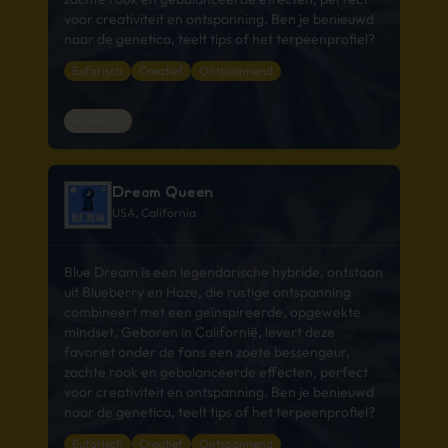
voor creativiteit en ontspanning. Ben je benieuwd
naar de genetica, teelt tips of het terpeenprofiel?
Euforisch
Creatief
Ontspannend
HYBRIDE
Dream Queen
USA, California
Blue Dream is een legendarische hybride, ontstaan
uit Blueberry en Haze, die rustige ontspanning
combineert met een geïnspireerde, opgewekte
mindset. Geboren in Californië, levert deze
favoriet onder de fans een zoete bessengeur,
zachte rook en gebalanceerde effecten, perfect
voor creativiteit en ontspanning. Ben je benieuwd
naar de genetica, teelt tips of het terpeenprofiel?
Euforisch
Creatief
Ontspannend