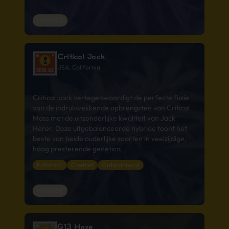
HYBRIDE
Critical Jack
USA, California
Critical Jack vertegenwoordigt de perfecte fusie
van de indrukwekkende opbrengsten van Critical
Mass met de uitzonderlijke kwaliteit van Jack
Herer. Deze uitgebalanceerde hybride toont het
beste van beide ouderlijke soorten in veelzijdige,
hoog presterende genetica.
Euforisch
Creatief
Ontspannend
HYBRIDE
G13 Haze