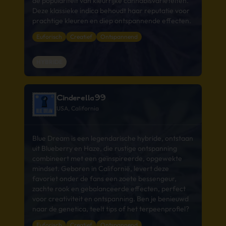
de populariteit van kleurrijke cannabisvariëteiten.
Deze klassieke indica behoudt haar reputatie voor
prachtige kleuren en diep ontspannende effecten.
Euforisch
Creatief
Ontspannend
HYBRIDE
Cinderella99
USA, California
Blue Dream is een legendarische hybride, ontstaan
uit Blueberry en Haze, die rustige ontspanning
combineert met een geïnspireerde, opgewekte
mindset. Geboren in Californië, levert deze
favoriet onder de fans een zoete bessengeur,
zachte rook en gebalanceerde effecten, perfect
voor creativiteit en ontspanning. Ben je benieuwd
naar de genetica, teelt tips of het terpeenprofiel?
Euforisch
Creatief
Ontspannend