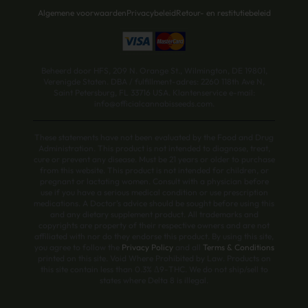
Algemene voorwaarden
Privacybeleid
Retour- en restitutiebeleid
Beheerd door HFS, 209 N. Orange St., Wilmington, DE 19801,
Verenigde Staten. DBA / fulfillment-adres: 2260 118th Ave N,
Saint Petersburg, FL 33716 USA. Klantenservice e-mail:
info@officialcannabisseeds.com.
These statements have not been evaluated by the Food and Drug
Administration. This product is not intended to diagnose, treat,
cure or prevent any disease. Must be 21 years or older to purchase
from this website. This product is not intended for children, or
pregnant or lactating women. Consult with a physician before
use if you have a serious medical condition or use prescription
medications. A Doctor’s advice should be sought before using this
and any dietary supplement product. All trademarks and
copyrights are property of their respective owners and are not
affiliated with nor do they endorse this product. By using this site,
you agree to follow the
Privacy Policy
and all
Terms & Conditions
printed on this site. Void Where Prohibited by Law. Products on
this site contain less than 0.3% Δ9-THC. We do not ship/sell to
states where Delta 8 is illegal.