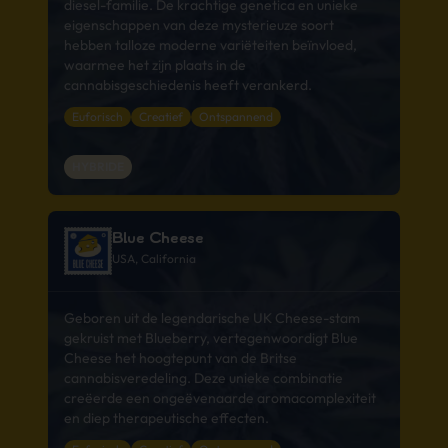
diesel-familie. De krachtige genetica en unieke
eigenschappen van deze mysterieuze soort
hebben talloze moderne variëteiten beïnvloed,
waarmee het zijn plaats in de
cannabisgeschiedenis heeft verankerd.
Euforisch
Creatief
Ontspannend
HYBRIDE
Blue Cheese
USA, California
Geboren uit de legendarische UK Cheese-stam
gekruist met Blueberry, vertegenwoordigt Blue
Cheese het hoogtepunt van de Britse
cannabisveredeling. Deze unieke combinatie
creëerde een ongeëvenaarde aromacomplexiteit
en diep therapeutische effecten.