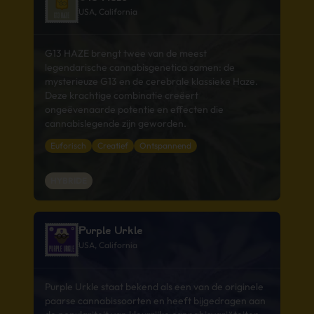
USA, California
G13 HAZE brengt twee van de meest
legendarische cannabisgenetica samen: de
mysterieuze G13 en de cerebrale klassieke Haze.
Deze krachtige combinatie creëert
ongeëvenaarde potentie en effecten die
cannabislegende zijn geworden.
Euforisch
Creatief
Ontspannend
HYBRIDE
Purple Urkle
USA, California
Purple Urkle staat bekend als een van de originele
paarse cannabissoorten en heeft bijgedragen aan