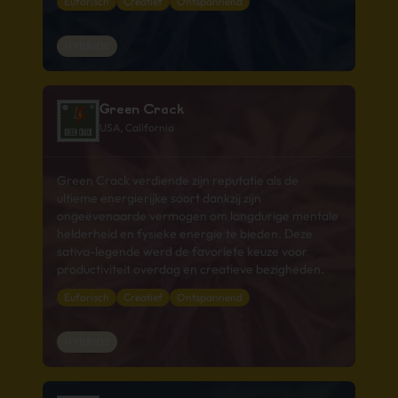
Euforisch
Creatief
Ontspannend
HYBRIDE
Green Crack
USA, California
Green Crack verdiende zijn reputatie als de
ultieme energierijke soort dankzij zijn
ongeëvenaarde vermogen om langdurige mentale
helderheid en fysieke energie te bieden. Deze
sativa-legende werd de favoriete keuze voor
productiviteit overdag en creatieve bezigheden.
Euforisch
Creatief
Ontspannend
HYBRIDE