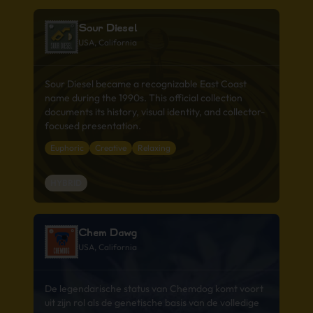
Sour Diesel
USA, California
Sour Diesel became a recognizable East Coast
name during the 1990s. This official collection
documents its history, visual identity, and collector-
focused presentation.
Euphoric
Creative
Relaxing
HYBRID
Chem Dawg
USA, California
De legendarische status van Chemdog komt voort
uit zijn rol als de genetische basis van de volledige