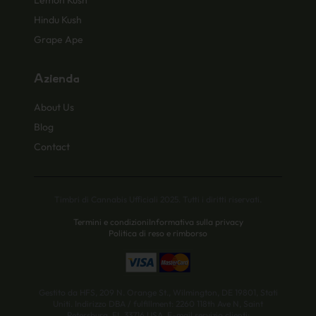
Lemon Kush
Hindu Kush
Grape Ape
Azienda
About Us
Blog
Contact
Timbri di Cannabis Ufficiali 2025. Tutti i diritti riservati.
Termini e condizioni
Informativa sulla privacy
Politica di reso e rimborso
Gestito da HFS, 209 N. Orange St., Wilmington, DE 19801, Stati
Uniti. Indirizzo DBA / fulfillment: 2260 118th Ave N, Saint
Petersburg, FL 33716 USA. E-mail servizio clienti: